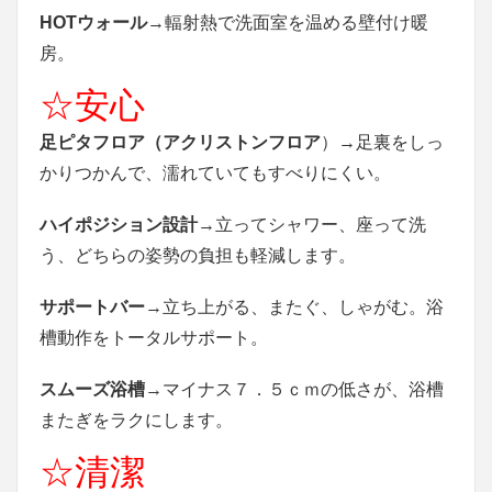
HOTウォール
→輻射熱で洗面室を温める壁付け暖
房。
☆安心
足ピタフロア（アクリストンフロア
）→足裏をしっ
かりつかんで、濡れていてもすべりにくい。
ハイポジション設計
→立ってシャワー、座って洗
う、どちらの姿勢の負担も軽減します。
サポートバー
→立ち上がる、またぐ、しゃがむ。浴
槽動作をトータルサポート。
スムーズ浴槽
→マイナス７．５ｃｍの低さが、浴槽
またぎをラクにします。
☆清潔