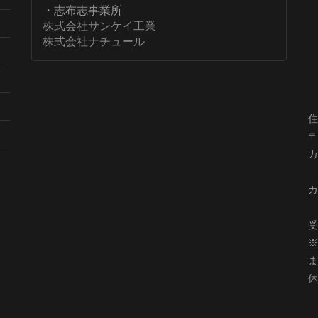
・志布志事業所
株式会社サンケイ工業
株式会社ナチュール
住
〒
カ
F
カ
T
受
※
ま
休