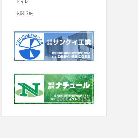
トイレ
玄関収納