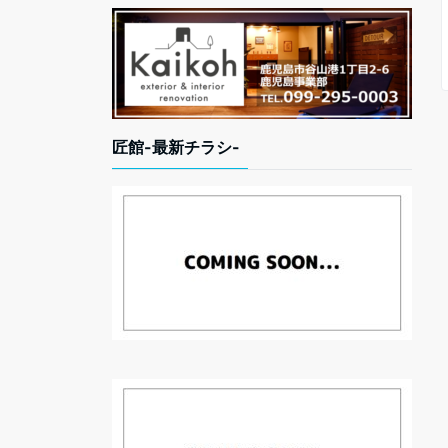
匠館-最新チラシ-