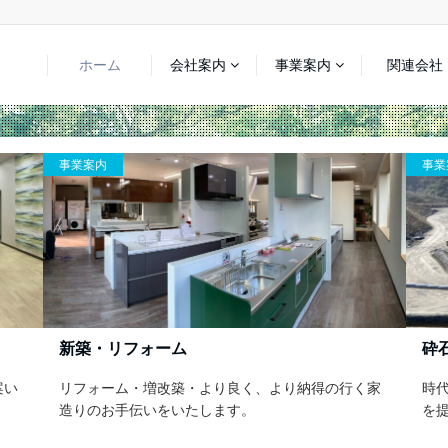
ホーム
会社案内
事業案内
関連会社
事業案内
砕石製造販売
より納得の行く家
時代のニーズにあった砕石・砕砂・アスコン用
を提供します。