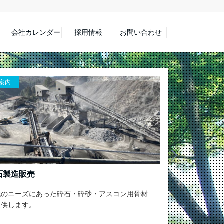
会社カレンダー
採用情報
お問い合わせ
事業案内
事業
生コン製造販売
住
骨材
徹底した品質管理による高品質の生コンクリート製
ラ
造を目指します。