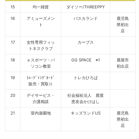
15
均一雑貨
ダイソー/THREEPPY
16
アミューズメン
パスカランド
鹿児島
ト
県初出
店
17
女性専用フィッ
カーブス
トネスクラブ
18
ｅスポーツ・パ
GG SPACE ※1
鹿屋市
ソコン教室
初出店
19
ﾄﾚｰﾃﾞｨﾝｸﾞｶｰﾄﾞ
トレカひろば
販売・買取り
20
デイサービス・
社会福祉法人 鹿屋
介護相談
恵友会かけはし
21
室内遊園地
キッズランドUS
鹿児島
県初出
店