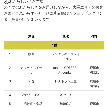
④あたらしい「きずな」
の４つのあたらしさをお届けしながら、大隅エリアのお客
さまとこれからずっと一緒に歩み続けるショッピングセン
ターを目指してまいります。
業種
店名
備考
１階
1
飲食
ケンタッキーフライ
ドチキン
2
カフェ・スイー
danken COFFEE・
鹿屋市
ツ
Andenken
初出店
3
和食
レストラン庄屋
鹿屋市
初出店
4
かばん・財布
SAC’s BAR
5
生活雑貨・食品
無印良品
鹿屋市